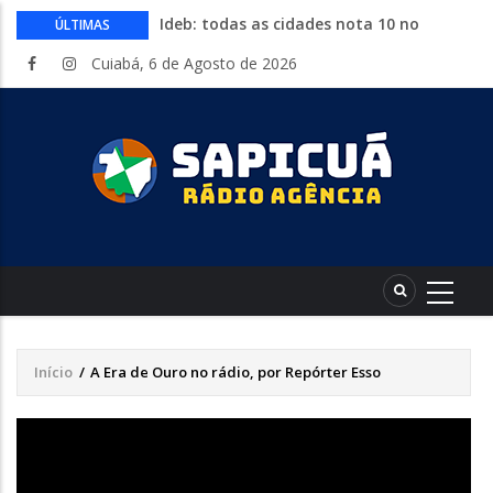
Ideb: todas as cidades nota 10 no
ÚLTIMAS
fundamental estão no Nordeste
Cuiabá, 6 de Agosto de 2026
Conheça 16 profissões que devem crescer
na indústria até 2035
Com entrada gratuita, segue até
sábado a Expolucas em Lucas do Rio
Verde
Proposta que altera regras para piso
mínimo do frete é sancionada
Começa nesta quinta-feira a Expo Guia
com shows, rodeio e parque de diversões
Início
/
A Era de Ouro no rádio, por Repórter Esso
Trilha
de
navegação