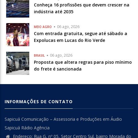
Conheça 16 profissões que devem crescer na
indústria até 2035
06 ago, 2026
MEIO AGRO
Com entrada gratuita, segue até sábado a
Expolucas em Lucas do Rio Verde
06 ago, 2026
BRASIL
Proposta que altera regras para piso mínimo
do frete é sancionada
INFORMAÇÕES DE CONTATO
Sapicuá Comunicação – Assessoria e Produções em Áudio
Sapicuá Rádio Agência
Endereço: Rua G, nº 05, Setor Centro Sul, bairro Morada do