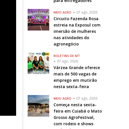
para entregadores
07 ago, 2026
MEIO AGRO
Circuito Fazenda Rosa
estreia na Exposul com
imersão de mulheres
nas atividades do
agronegócio
BOLETINS DE MT
07 ago, 2026
Várzea Grande oferece
mais de 500 vagas de
emprego em mutirão
nesta sexta-feira
07 ago, 2026
MEIO AGRO
Começa nesta sexta-
feira em Cuiabá o Mato
Grosso AgroFestival,
com rodeio e shows