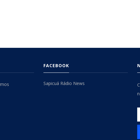
FACEBOOK
Sapicuá Rádio News
omos
C
n