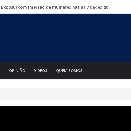
a Exposul com imersão de mulheres nas atividades do
500 vagas de emprego em mutirão nesta sexta-feira
iabá o Mato Grosso AgroFestival, com rodeio e shows
para crimes digitais contra menores
mento de motos e bicicletas elétricas para entregadores
S
OPINIÃO
VÍDEOS
QUEM SOMOS
a