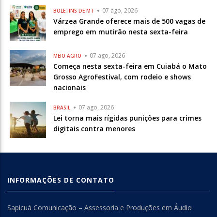
07 ago, 2026
BOLETINS DE MT
Várzea Grande oferece mais de 500 vagas de
emprego em mutirão nesta sexta-feira
07 ago, 2026
MEIO AGRO
Começa nesta sexta-feira em Cuiabá o Mato
Grosso AgroFestival, com rodeio e shows
nacionais
07 ago, 2026
BRASIL
Lei torna mais rígidas punições para crimes
digitais contra menores
INFORMAÇÕES DE CONTATO
Sapicuá Comunicação – Assessoria e Produções em Áudio