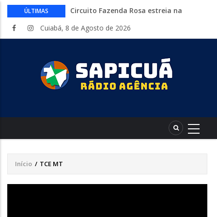
Circuito Fazenda Rosa estreia na
ÚLTIMAS
Exposul com imersão de mulheres nas
Cuiabá, 8 de Agosto de 2026
atividades do agronegócio
Várzea Grande oferece mais de 500
vagas de emprego em mutirão nesta
sexta-feira
Começa nesta sexta-feira em Cuiabá o
Mato Grosso AgroFestival, com rodeio e
shows nacionais
Lei torna mais rígidas punições para
crimes digitais contra menores
CAIXA e iFood facilitam financiamento
de motos e bicicletas elétricas para
entregadores
Início
/
TCE MT
Trilha
de
navegação