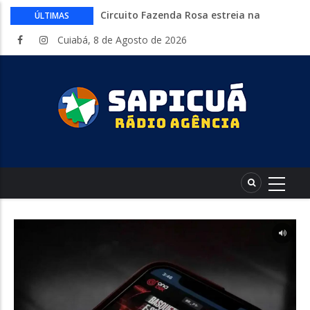
Circuito Fazenda Rosa estreia na
ÚLTIMAS
Exposul com imersão de mulheres nas
Cuiabá, 8 de Agosto de 2026
atividades do agronegócio
Várzea Grande oferece mais de 500
vagas de emprego em mutirão nesta
sexta-feira
Começa nesta sexta-feira em Cuiabá o
Mato Grosso AgroFestival, com rodeio e
shows nacionais
Lei torna mais rígidas punições para
crimes digitais contra menores
CAIXA e iFood facilitam financiamento
de motos e bicicletas elétricas para
entregadores