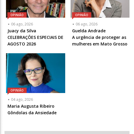
OPINIÃO
OPINIÃO
Articulista
Articulista
06 ago, 2026
06 ago, 2026
ou
ou
Juacy da Silva
Guelda Andrade
Chamada
Chamada
CELEBRAÇÕES ESPECIAIS DE
A urgência de proteger as
-
-
AGOSTO 2026
mulheres em Mato Grosso
Opcional
Opcional
OPINIÃO
Articulista
04 ago, 2026
ou
Maria Augusta Ribeiro
Chamada
Gôndolas da Ansiedade
-
Opcional