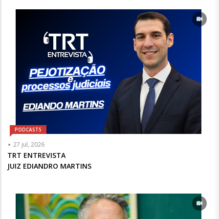
Opcional
PODCASTS
Articulista
27 jul, 2026
ou
TRT ENTREVISTA
Chamada
JUIZ EDIANDRO MARTINS
-
Opcional