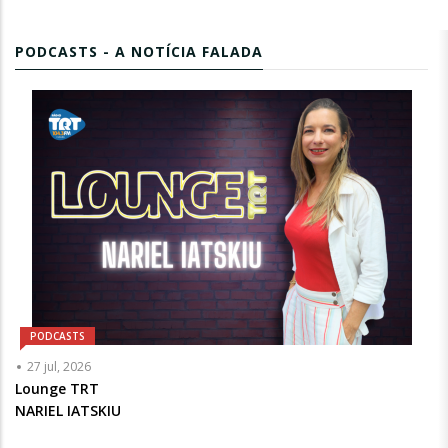
PODCASTS - A NOTÍCIA FALADA
PODCASTS
Articulista
27 jul, 2026
ou
Lounge TRT
Chamada
NARIEL IATSKIU
-