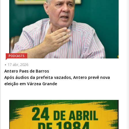
PODCASTS
Articulista
17 abr, 2026
ou
Antero Paes de Barros
Chamada
Após áudios da prefeita vazados, Antero prevê nova
-
eleição em Várzea Grande
Opcional