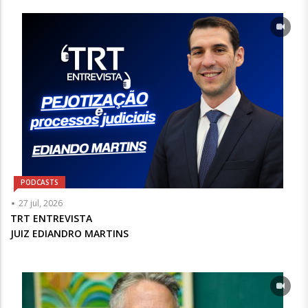
Opcional
PODCASTS
Articulista
27 jul, 2026
ou
TRT ENTREVISTA
Chamada
JUIZ EDIANDRO MARTINS
-
Opcional