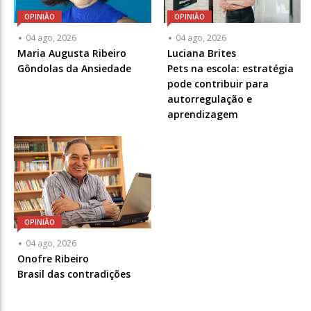
OPINIÃO
OPINIÃO
Articulista
Articulista
04 ago, 2026
04 ago, 2026
ou
ou
Maria Augusta Ribeiro
Luciana Brites
Chamada
Chamada
Gôndolas da Ansiedade
Pets na escola: estratégia
-
-
pode contribuir para
Opcional
Opcional
autorregulação e
aprendizagem
OPINIÃO
Articulista
04 ago, 2026
ou
Onofre Ribeiro
Chamada
Brasil das contradições
-
Opcional