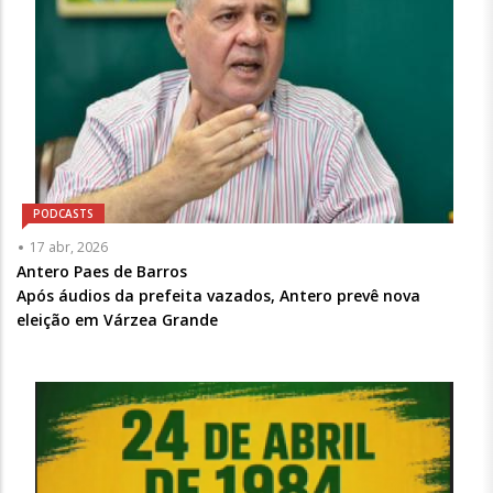
PODCASTS
Articulista
17 abr, 2026
ou
Antero Paes de Barros
Chamada
Após áudios da prefeita vazados, Antero prevê nova
-
eleição em Várzea Grande
Opcional