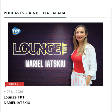
PODCASTS - A NOTÍCIA FALADA
PODCASTS
Articulista
27 jul, 2026
ou
Lounge TRT
Chamada
NARIEL IATSKIU
-