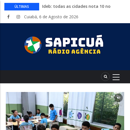
Ideb: todas as cidades nota 10 no
ÚLTIMAS
fundamental estão no Nordeste
Cuiabá, 6 de Agosto de 2026
Conheça 16 profissões que devem crescer
na indústria até 2035
Com entrada gratuita, segue até
sábado a Expolucas em Lucas do Rio
Verde
Proposta que altera regras para piso
mínimo do frete é sancionada
Começa nesta quinta-feira a Expo Guia
com shows, rodeio e parque de diversões