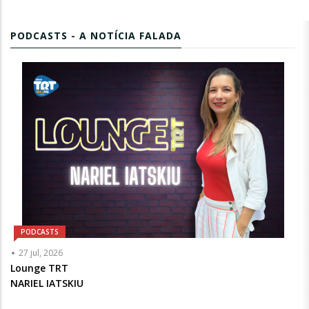
PODCASTS - A NOTÍCIA FALADA
PODCASTS
Articulista
27 jul, 2026
ou
Lounge TRT
Chamada
NARIEL IATSKIU
-