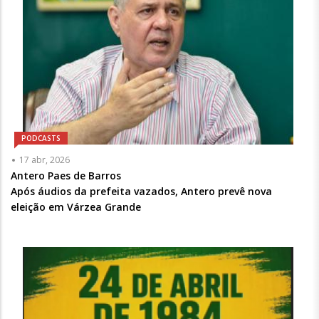
PODCASTS
Articulista
17 abr, 2026
ou
Antero Paes de Barros
Chamada
Após áudios da prefeita vazados, Antero prevê nova
-
eleição em Várzea Grande
Opcional