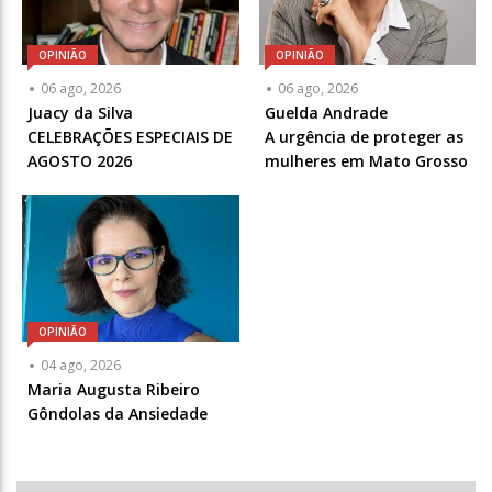
OPINIÃO
OPINIÃO
Articulista
Articulista
06 ago, 2026
06 ago, 2026
ou
ou
Juacy da Silva
Guelda Andrade
Chamada
Chamada
CELEBRAÇÕES ESPECIAIS DE
A urgência de proteger as
-
-
AGOSTO 2026
mulheres em Mato Grosso
Opcional
Opcional
OPINIÃO
Articulista
04 ago, 2026
ou
Maria Augusta Ribeiro
Chamada
Gôndolas da Ansiedade
-
Opcional