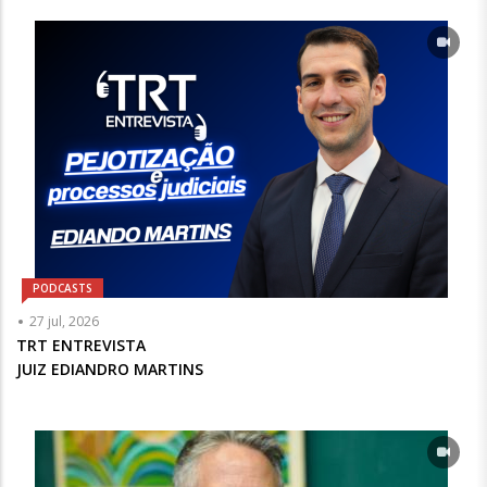
Opcional
PODCASTS
Articulista
27 jul, 2026
ou
TRT ENTREVISTA
Chamada
JUIZ EDIANDRO MARTINS
-
Opcional