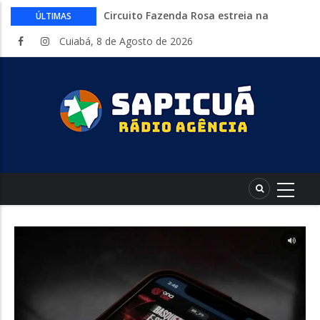
Circuito Fazenda Rosa estreia na
ÚLTIMAS
Exposul com imersão de mulheres nas
Cuiabá, 8 de Agosto de 2026
atividades do agronegócio
Várzea Grande oferece mais de 500
vagas de emprego em mutirão nesta
sexta-feira
Começa nesta sexta-feira em Cuiabá o
Mato Grosso AgroFestival, com rodeio e
shows nacionais
Lei torna mais rígidas punições para
crimes digitais contra menores
CAIXA e iFood facilitam financiamento
de motos e bicicletas elétricas para
entregadores