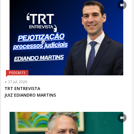
PODCASTS
Articulista
27 jul, 2026
ou
TRT ENTREVISTA
Chamada
JUIZ EDIANDRO MARTINS
-
Opcional