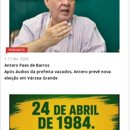
PODCASTS
Articulista
17 abr, 2026
ou
Antero Paes de Barros
Chamada
Após áudios da prefeita vazados, Antero prevê nova
-
eleição em Várzea Grande
Opcional