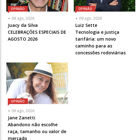
OPINIÃO
OPINIÃO
Articulista
Articulista
09 ago, 2026
09 ago, 2026
ou
ou
Juacy da Silva
Luiz Sette
Chamada
Chamada
CELEBRAÇÕES ESPECIAIS DE
Tecnologia e justiça
-
-
AGOSTO 2026
tarifária: um novo
Opcional
Opcional
caminho para as
concessões rodoviárias
OPINIÃO
Articulista
09 ago, 2026
ou
Jane Zanetti
Chamada
Abandono não escolhe
-
raça, tamanho ou valor de
Opcional
mercado