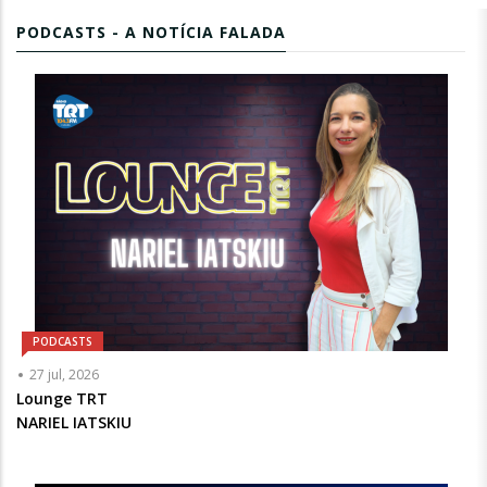
PODCASTS - A NOTÍCIA FALADA
PODCASTS
Articulista
27 jul, 2026
ou
Lounge TRT
Chamada
NARIEL IATSKIU
-
Opcional