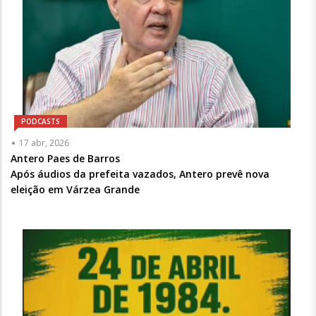
PODCASTS
Articulista
17 abr, 2026
ou
Antero Paes de Barros
Chamada
Após áudios da prefeita vazados, Antero prevê nova
-
eleição em Várzea Grande
Opcional