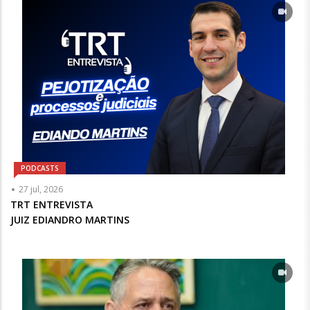
PODCASTS
Articulista
27 jul, 2026
ou
TRT ENTREVISTA
Chamada
JUIZ EDIANDRO MARTINS
-
Opcional