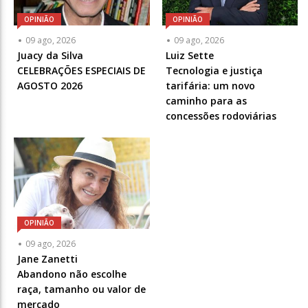
OPINIÃO
OPINIÃO
Articulista
Articulista
09 ago, 2026
09 ago, 2026
ou
ou
Juacy da Silva
Luiz Sette
Chamada
Chamada
CELEBRAÇÕES ESPECIAIS DE
Tecnologia e justiça
-
-
AGOSTO 2026
tarifária: um novo
Opcional
Opcional
caminho para as
concessões rodoviárias
OPINIÃO
Articulista
09 ago, 2026
ou
Jane Zanetti
Chamada
Abandono não escolhe
-
raça, tamanho ou valor de
Opcional
mercado