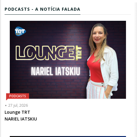
PODCASTS - A NOTÍCIA FALADA
PODCASTS
Articulista
27 jul, 2026
ou
Lounge TRT
Chamada
NARIEL IATSKIU
-
Opcional