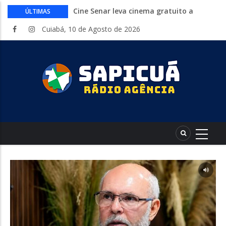
Cine Senar leva cinema gratuito a
ÚLTIMAS
municípios de Mato Grosso no mês de
Cuiabá, 10 de Agosto de 2026
agosto
Inep libera consulta aos locais de provas
do Encceja 2026. Exame 23 de agosto
Curso gratuito da Embrapa ensina a
montar hortas do plantio ao cultivo.
Inscrições abertas
Endividamento bate recorde mas
Desenrola 2.0 abre espaço para
reorganização financeira
HCanMT. Ministério da Saúde habilita
Hospital de Câncer para atendimento de
pacientes do SUS