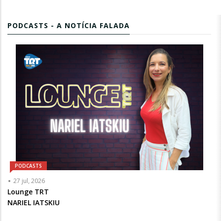
PODCASTS - A NOTÍCIA FALADA
PODCASTS
Articulista
27 jul, 2026
ou
Lounge TRT
Chamada
NARIEL IATSKIU
-