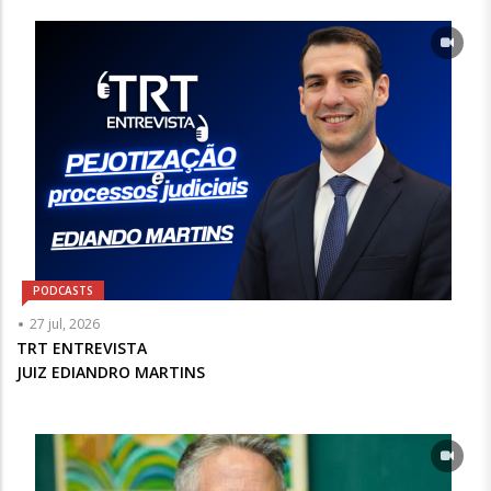
Opcional
PODCASTS
Articulista
27 jul, 2026
ou
TRT ENTREVISTA
Chamada
JUIZ EDIANDRO MARTINS
-
Opcional