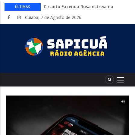
Circuito Fazenda Rosa estreia na
ÚLTIMAS
Exposul com imersão de mulheres nas
Cuiabá, 7 de Agosto de 2026
atividades do agronegócio
Várzea Grande oferece mais de 500
vagas de emprego em mutirão nesta
sexta-feira
Começa nesta sexta-feira em Cuiabá o
Mato Grosso AgroFestival, com rodeio e
shows nacionais
Lei torna mais rígidas punições para
crimes digitais contra menores
CAIXA e iFood facilitam financiamento
de motos e bicicletas elétricas para
entregadores