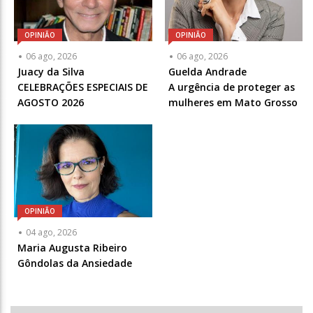
OPINIÃO
OPINIÃO
Articulista
Articulista
06 ago, 2026
06 ago, 2026
ou
ou
Juacy da Silva
Guelda Andrade
Chamada
Chamada
CELEBRAÇÕES ESPECIAIS DE
A urgência de proteger as
-
-
AGOSTO 2026
mulheres em Mato Grosso
Opcional
Opcional
OPINIÃO
Articulista
04 ago, 2026
ou
Maria Augusta Ribeiro
Chamada
Gôndolas da Ansiedade
-
Opcional