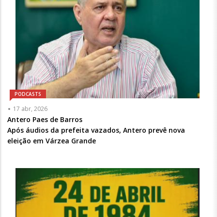
PODCASTS
Articulista
17 abr, 2026
ou
Antero Paes de Barros
Chamada
Após áudios da prefeita vazados, Antero prevê nova
-
eleição em Várzea Grande
Opcional