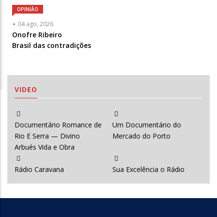
OPINIÃO
Articulista
04 ago, 2026
ou
Onofre Ribeiro
Chamada
Brasil das contradições
-
Opcional
VIDEO
Documentário Romance de
Um Documentário do
Rio E Serra — Divino
Mercado do Porto
Arbués Vida e Obra
Rádio Caravana
Sua Excelência o Rádio