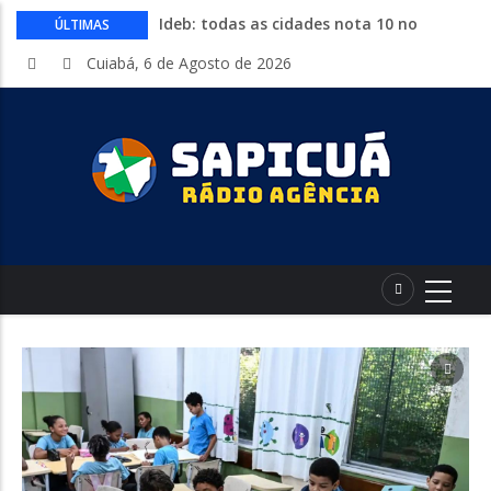
Ideb: todas as cidades nota 10 no
ÚLTIMAS
fundamental estão no Nordeste
Cuiabá, 6 de Agosto de 2026
Conheça 16 profissões que devem crescer
na indústria até 2035
Com entrada gratuita, segue até
sábado a Expolucas em Lucas do Rio
Verde
Proposta que altera regras para piso
mínimo do frete é sancionada
Começa nesta quinta-feira a Expo Guia
com shows, rodeio e parque de diversões