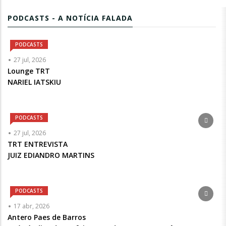
PODCASTS - A NOTÍCIA FALADA
PODCASTS
Articulista
27 jul, 2026
ou
Lounge TRT
Chamada
NARIEL IATSKIU
-
Opcional
PODCASTS
Articulista
27 jul, 2026
ou
TRT ENTREVISTA
Chamada
JUIZ EDIANDRO MARTINS
-
Opcional
PODCASTS
Articulista
17 abr, 2026
ou
Antero Paes de Barros