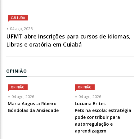
CULTURA
04 ago, 2026
UFMT abre inscrições para cursos de idiomas,
Libras e oratória em Cuiabá
OPINIÃO
OPINIÃO
OPINIÃO
Articulista
Articulista
04 ago, 2026
04 ago, 2026
ou
ou
Maria Augusta Ribeiro
Luciana Brites
Chamada
Chamada
Gôndolas da Ansiedade
Pets na escola: estratégia
-
-
pode contribuir para
Opcional
Opcional
autorregulação e
aprendizagem