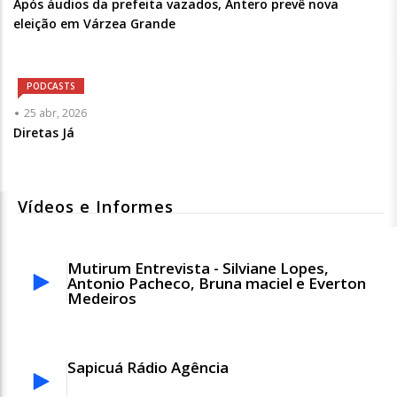
Chamada
Após áudios da prefeita vazados, Antero prevê nova
-
eleição em Várzea Grande
Opcional
PODCASTS
25 abr, 2026
Diretas Já
Vídeos e Informes
Mutirum Entrevista - Silviane Lopes,
Antonio Pacheco, Bruna maciel e Everton
Medeiros
Sapicuá Rádio Agência