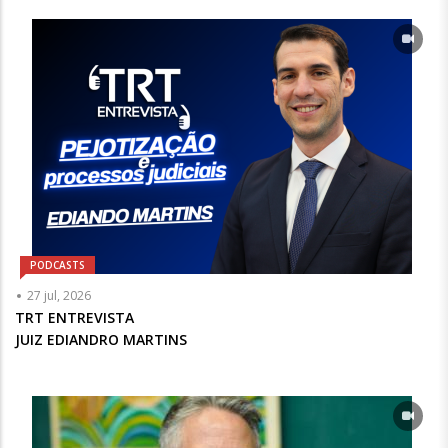
Opcional
PODCASTS
Articulista
27 jul, 2026
ou
TRT ENTREVISTA
Chamada
JUIZ EDIANDRO MARTINS
-
Opcional