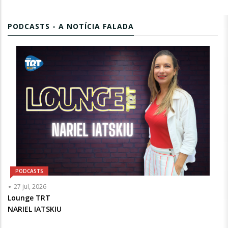
PODCASTS - A NOTÍCIA FALADA
PODCASTS
Articulista
27 jul, 2026
ou
Lounge TRT
Chamada
NARIEL IATSKIU
-