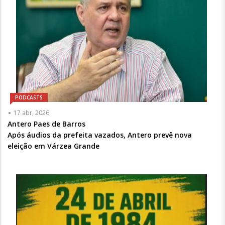
PODCASTS
Articulista
17 abr, 2026
ou
Antero Paes de Barros
Chamada
Após áudios da prefeita vazados, Antero prevê nova
-
eleição em Várzea Grande
Opcional