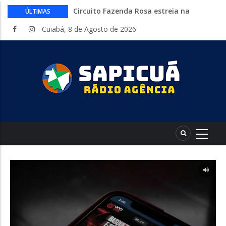
Circuito Fazenda Rosa estreia na
ÚLTIMAS
Exposul com imersão de mulheres nas
Cuiabá, 8 de Agosto de 2026
atividades do agronegócio
Várzea Grande oferece mais de 500
vagas de emprego em mutirão nesta
sexta-feira
Começa nesta sexta-feira em Cuiabá o
Mato Grosso AgroFestival, com rodeio e
shows nacionais
Lei torna mais rígidas punições para
crimes digitais contra menores
CAIXA e iFood facilitam financiamento
de motos e bicicletas elétricas para
entregadores