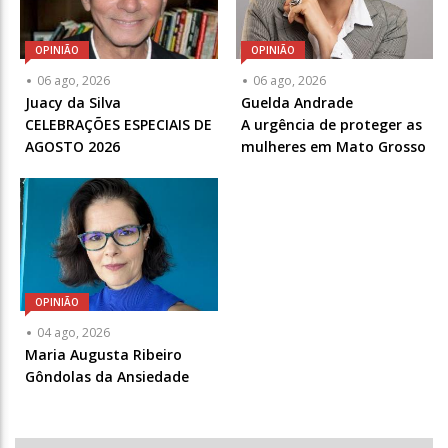
OPINIÃO
OPINIÃO
Articulista
Articulista
06 ago, 2026
06 ago, 2026
ou
ou
Juacy da Silva
Guelda Andrade
Chamada
Chamada
CELEBRAÇÕES ESPECIAIS DE
A urgência de proteger as
-
-
AGOSTO 2026
mulheres em Mato Grosso
Opcional
Opcional
OPINIÃO
Articulista
04 ago, 2026
ou
Maria Augusta Ribeiro
Chamada
Gôndolas da Ansiedade
-
Opcional