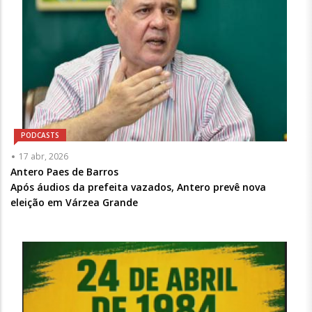
PODCASTS
Articulista
17 abr, 2026
ou
Antero Paes de Barros
Chamada
Após áudios da prefeita vazados, Antero prevê nova
-
eleição em Várzea Grande
Opcional