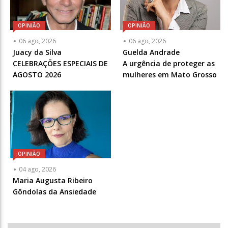
OPINIÃO
OPINIÃO
Articulista
Articulista
06 ago, 2026
06 ago, 2026
ou
ou
Juacy da Silva
Guelda Andrade
Chamada
Chamada
CELEBRAÇÕES ESPECIAIS DE
A urgência de proteger as
-
-
AGOSTO 2026
mulheres em Mato Grosso
Opcional
Opcional
OPINIÃO
Articulista
04 ago, 2026
ou
Maria Augusta Ribeiro
Chamada
Gôndolas da Ansiedade
-
Opcional