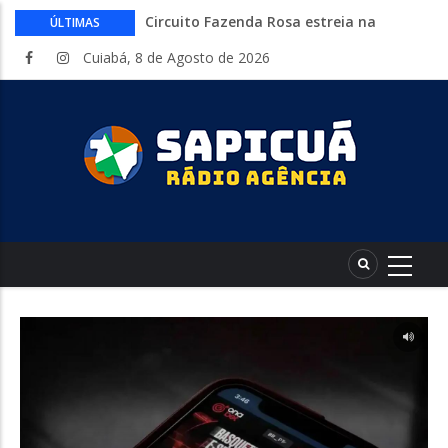
Circuito Fazenda Rosa estreia na
ÚLTIMAS
Exposul com imersão de mulheres nas
Cuiabá, 8 de Agosto de 2026
atividades do agronegócio
Várzea Grande oferece mais de 500
vagas de emprego em mutirão nesta
sexta-feira
Começa nesta sexta-feira em Cuiabá o
Mato Grosso AgroFestival, com rodeio e
shows nacionais
Lei torna mais rígidas punições para
crimes digitais contra menores
CAIXA e iFood facilitam financiamento
de motos e bicicletas elétricas para
entregadores