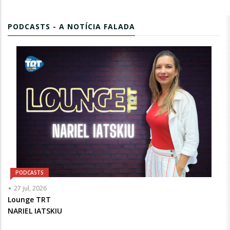
PODCASTS - A NOTÍCIA FALADA
PODCASTS
Articulista
27 jul, 2026
ou
Lounge TRT
Chamada
NARIEL IATSKIU
-