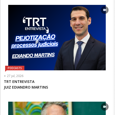
Opcional
PODCASTS
Articulista
27 jul, 2026
ou
TRT ENTREVISTA
Chamada
JUIZ EDIANDRO MARTINS
-
Opcional