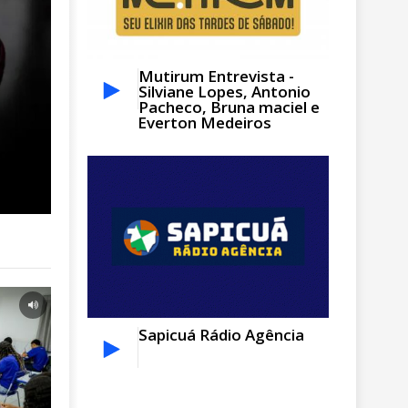
Mutirum Entrevista -
Silviane Lopes, Antonio
07 ago, 2026
Pacheco, Bruna maciel e
BOLETINS DE MT
Everton Medeiros
Taques diz que denúncia dele a PG
Mauro Mendes na mira da PF
Sapicuá Rádio Agência