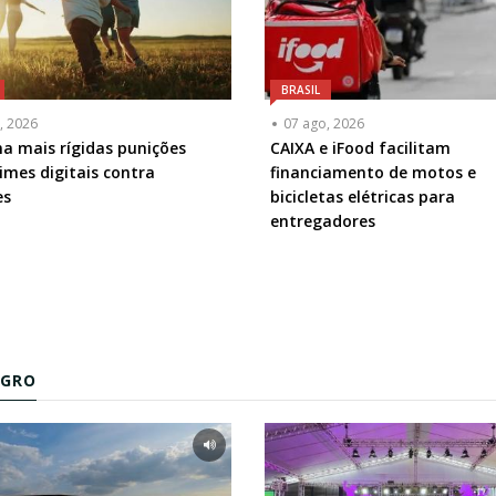
BRASIL
, 2026
07 ago, 2026
na mais rígidas punições
CAIXA e iFood facilitam
imes digitais contra
financiamento de motos e
es
bicicletas elétricas para
entregadores
AGRO