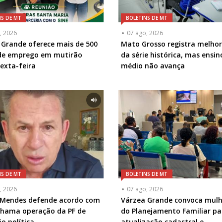
NS DE MT
BOLETINS DE MT
, 2026
07 ago, 2026
 Grande oferece mais de 500
Mato Grosso registra melhor
de emprego em mutirão
da série histórica, mas ensin
exta-feira
médio não avança
NS DE MT
BOLETINS DE MT
, 2026
07 ago, 2026
Mendes defende acordo com
Várzea Grande convoca mulh
 chama operação da PF de
do Planejamento Familiar pa
o política
atualização cadastral e