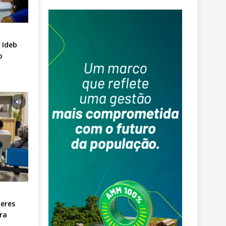
 Ideb
o
eres
ra