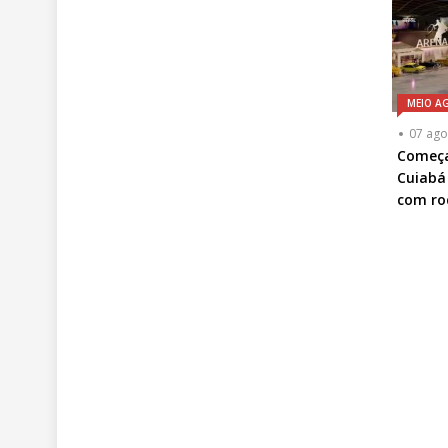
MEIO A
07 ago
Começa
Cuiabá
com ro