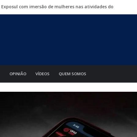
a Exposul com imersão de mulheres nas atividades do
500 vagas de emprego em mutirão nesta sexta-feira
iabá o Mato Grosso AgroFestival, com rodeio e shows
para crimes digitais contra menores
mento de motos e bicicletas elétricas para entregadores
S
OPINIÃO
VÍDEOS
QUEM SOMOS