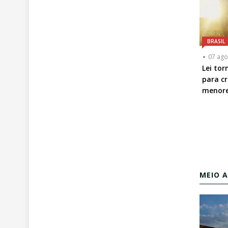
BRASIL
07 ago
Lei tor
para cr
menor
MEIO 