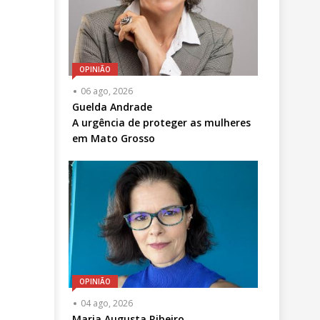
OPINIÃO
Articulista
06 ago, 2026
ou
Guelda Andrade
Chamada
A urgência de proteger as mulheres
-
em Mato Grosso
Opcional
OPINIÃO
Articulista
04 ago, 2026
ou
Maria Augusta Ribeiro