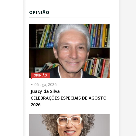
OPINIÃO
OPINIÃO
Articulista
06 ago, 2026
ou
Juacy da Silva
Chamada
CELEBRAÇÕES ESPECIAIS DE AGOSTO
-
2026
Opcional