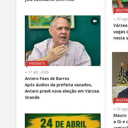
-
BOLETI
Opcional
07 ago
Várzea
vagas 
nesta s
PODCASTS
Articulista
17 abr, 2026
ou
Antero Paes de Barros
Chamada
Após áudios da prefeita vazados,
-
Antero prevê nova eleição em Várzea
Opcional
Grande
BOLETI
07 ago
Mauro 
a Oi e
armaçã